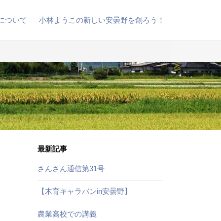
について
小林ようこの新しい安曇野を創ろう！
最新記事
さんさん通信第31号
【木育キャラバンin安曇野】
農業高校での講義