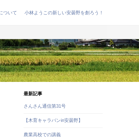
について
小林ようこの新しい安曇野を創ろう！
最新記事
さんさん通信第31号
【木育キャラバンin安曇野】
農業高校での講義