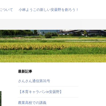
について
小林ようこの新しい安曇野を創ろう！
最新記事
さんさん通信第31号
【木育キャラバンin安曇野】
農業高校での講義