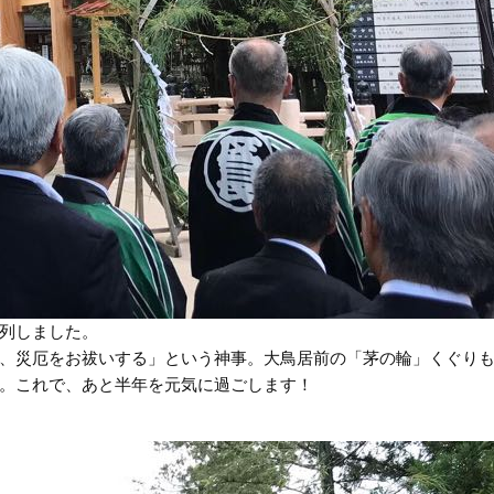
列しました。
、災厄をお祓いする」という神事。大鳥居前の「茅の輪」くぐり
。これで、あと半年を元気に過ごします！