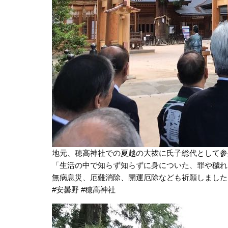
地元、穂高神社での夏越の大祓に氏子総代として参
「生活の中で知らず知らずに身についた、罪や穢れ
無病息災、厄難消除、開運厄除なども祈願しました
#安曇野 #穂高神社