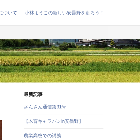
について
小林ようこの新しい安曇野を創ろう！
最新記事
さんさん通信第31号
【木育キャラバンin安曇野】
農業高校での講義