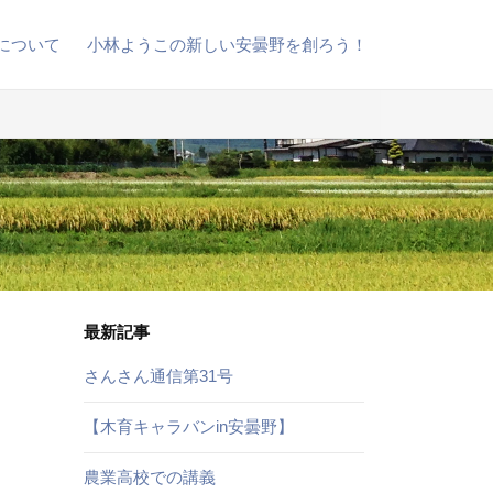
について
小林ようこの新しい安曇野を創ろう！
最新記事
さんさん通信第31号
【木育キャラバンin安曇野】
農業高校での講義