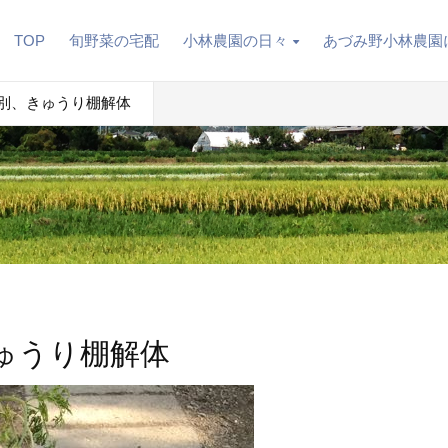
TOP
旬野菜の宅配
小林農園の日々
あづみ野小林農園
人参選別、きゅうり棚解体
、きゅうり棚解体