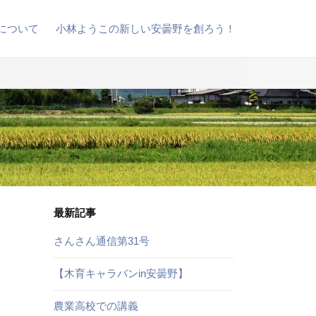
について
小林ようこの新しい安曇野を創ろう！
最新記事
さんさん通信第31号
【木育キャラバンin安曇野】
農業高校での講義