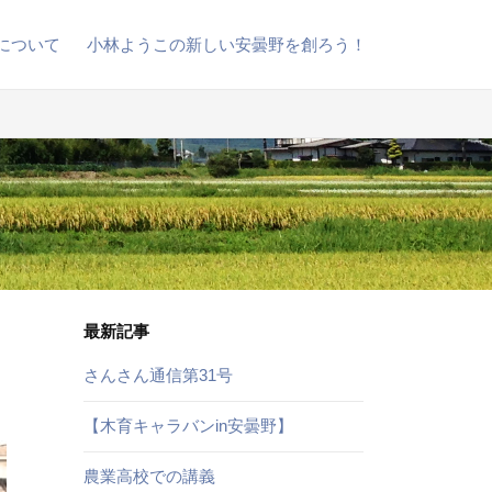
について
小林ようこの新しい安曇野を創ろう！
最新記事
さんさん通信第31号
【木育キャラバンin安曇野】
農業高校での講義