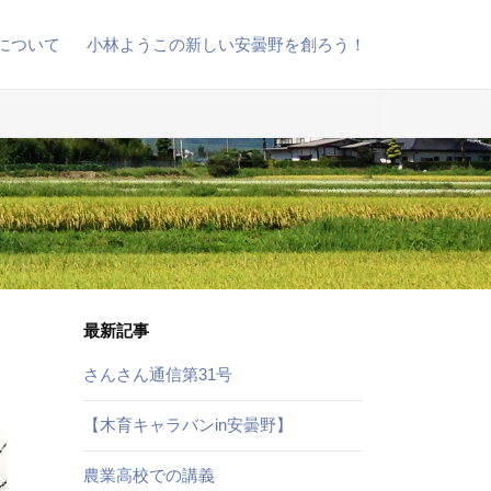
について
小林ようこの新しい安曇野を創ろう！
最新記事
さんさん通信第31号
【木育キャラバンin安曇野】
農業高校での講義