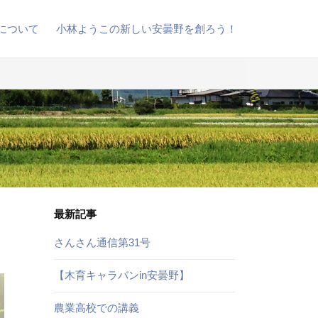
について
小林ようこの新しい安曇野を創ろう！
最新記事
さんさん通信第31号
【木育キャラバンin安曇野】
農業高校での講義