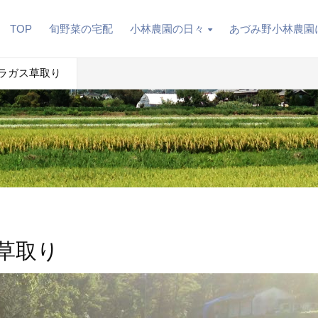
TOP
旬野菜の宅配
小林農園の日々
あづみ野小林農園
スパラガス草取り
ス草取り