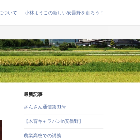
について
小林ようこの新しい安曇野を創ろう！
最新記事
さんさん通信第31号
【木育キャラバンin安曇野】
農業高校での講義