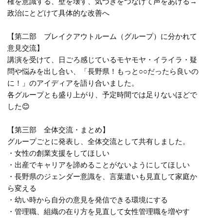
権を意識する、壁を壊す、気づきをつなげて声をあげる→
政治にとどけて具体的な改善へ
【第二部 ブレイクアウトルーム（グループ）に分かれて
意見交流】
講演を受けて、日ごろ感じているモヤモヤ・イライラ・疑
問や悩みを出し合い、「長野県！もっと○○だったら良いの
に！」のアイディアを語り合いました。
各グループとも盛り上がり、予定時間では足りないほどで
した😊
【第三部 全体交流・まとめ】
グループごとに発表し、全体交流として共有しました。
・女性の創業支援をしてほしい
・出産でキャリアを諦めることがないようにしてほしい
・長野県のジェンダー意識を、言葉遣いも見直して家庭か
ら変える
・幼い時から自分の意見を発信できる環境にする
・管理職、組織の在り方を見直して女性管理職を増やす