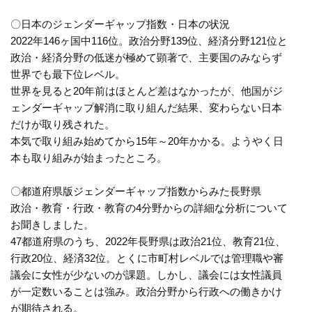
〇日本のジェンダーギャップ指数・日本の状況
2022年146ヶ国中116位。政治分野139位、経済分野121位と
政治・経済分野の低迷が極めて顕著で、主要国のみならず
世界でも最下位レベル。
世界を見ると20年前はほとんど差はなかったが、他国がジ
ェンダーギャップ解消に取り組んだ結果、変わらない日本
だけが取り残された。
本気で取り組み始めてから15年～20年かかる。ようやく日
本も取り組みが始まったところ。
〇都道府県版ジェンダーギャップ指数からみた長野県
政治・教育・行政・教育の4分野からの詳細な分析について
お聞きしました。
47都道府県のうち、2022年長野県は政治21位、教育21位、
行政20位、経済32位。とくに市町村レベルでは管理職や審
議会に女性が少ないのが課題。しかし、議会には女性議員
が一定数いることは強み。政治分野から行政への働きかけ
が期待される。