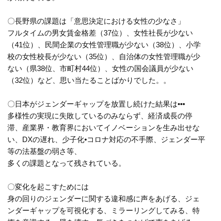
〇長野県の課題は「意思決定における女性の少なさ」
フルタイムの男女賃金格差（37位）、女性社長が少ない
（41位）、民間企業の女性管理職が少ない（38位）、小学
校の女性校長が少ない（35位）、自治体の女性管理職が少
ない（県38位、市町村44位）、女性の国会議員が少ない
（32位）など、思い当たることばかりでした。。
〇日本がジェンダーギャップを放置し続けた結果は•••
多様性の実現に失敗しているのみならず、経済成長の停
滞、産業界・教育界においてイノベーションを生み出せな
い、DXの遅れ、少子化•コロナ対応の不手際、ジェンダー平
等の法基盤の弱さ等、
多くの課題となって残されている。
〇変化を起こすためには
身の回りのジェンダーに関する違和感に声をあげる、ジェ
ンダーギャップを可視化する、ミラーリングしてみる、特