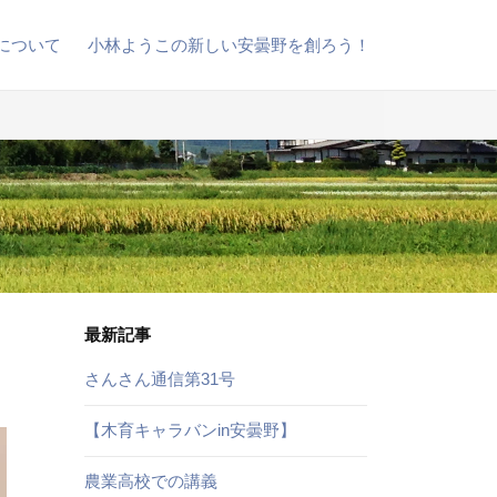
について
小林ようこの新しい安曇野を創ろう！
最新記事
さんさん通信第31号
【木育キャラバンin安曇野】
農業高校での講義