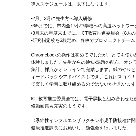
導入スケジュールは、以下になります。
•2月、3月に先生方へ導入研修
•3/5までに、市内全17小中学校への高速ネットワ
•3月末の年度末までに、ICT教育推進委員会（8
•研究指定校を3校定め、各校でプロジェクトチーム
Chromebookの操作は初めてでしたが、とても使
体験しました。先生からの通知•課題の配布、オン
集計、採点がオンラインで完結します。紙のやりと
ィードバックやアドバイスもでき、これはスゴイ！
て楽しく学習に取り組めるのではないかと思います
ICT教育推進委員会では、電子黒板と組み合わせ
修動画集も充実のようです。
〈季節性インフルエンザワクチン小児予防接種に関
健康推進課長にお願いし、勉強会を行いました。