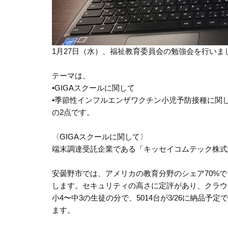
1月27日（水）、福祉教育委員会の勉強会を行いま
テーマは、
•GIGAスクールに関して
•季節性インフルエンザワクチン小児予防接種に関
の2点です。
〈GIGAスクールに関して〉
端末調達受託企業である「キッセイコムテック株式
安曇野市では、アメリカの教育分野のシェア70%で日本
します。セキュリティの高さに定評があり、クラウ
小4〜中3の生徒の分で、5014台が3/26に納品予
ます。