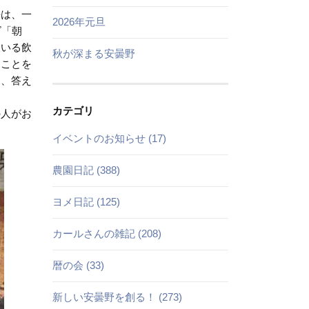
長は、一
2026年元旦
ズ「朝
ている飲
秋が深まる安曇野
ることを
し、答え
カテゴリ
の人がお
イベントのお知らせ (17)
農園日記 (388)
ヨメ日記 (125)
カールさんの雑記 (208)
暦の会 (33)
新しい安曇野を創る！ (273)