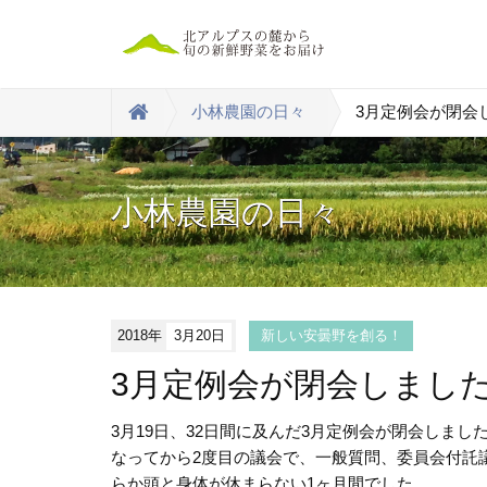
小林農園の日々
3月定例会が閉会
小林農園の日々
2018年
3月20日
新しい安曇野を創る！
3月定例会が閉会しまし
3月19日、32日間に及んだ3月定例会が閉会しま
なってから2度目の議会で、一般質問、委員会付託
らか頭と身体が休まらない1ヶ月間でした。