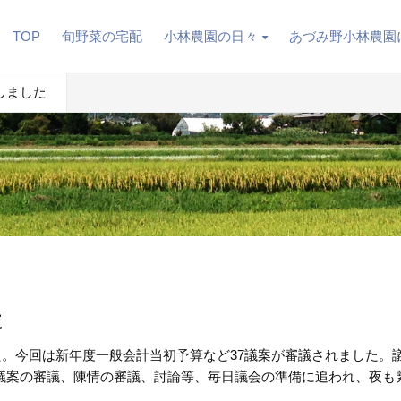
TOP
旬野菜の宅配
小林農園の日々
あづみ野小林農園
しました
た
した。今回は新年度一般会計当初予算など37議案が審議されました。
議案の審議、陳情の審議、討論等、毎日議会の準備に追われ、夜も