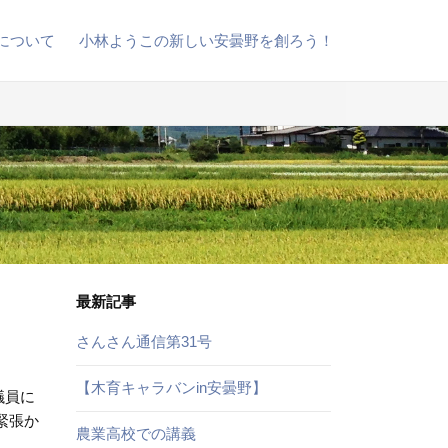
について
小林ようこの新しい安曇野を創ろう！
最新記事
さんさん通信第31号
【木育キャラバンin安曇野】
議員に
緊張か
農業高校での講義