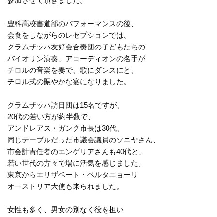
参加させて頂きました。
豊科高校書道部のパフォーマンスの後、
会食をしながらのレセプションでは、
クラムザッハ友好会合奏団の子どもたちの
バイオリン演奏、アコーディオンの名手が
チロルの音楽を奏で、歌にダンスにと、
チロル式の賑やかな宴になりました。
クラムザッハ訪日団は15名ですが、
20代の若い方が約半数で、
アンドレアス・ガンク市長は30代、
同じテーブルだった市議会議員のソニヤさん、
市会計責任者のエンゲリアさんも40代と、
若い世代の方々で場に活気を感じました。
東京からエリザベート・ベルタニョーリ
オーストリア大使も来られました。
女性も多く、男女の別なく役を担い